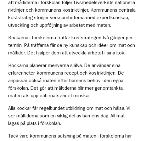
att måltiderna i förskolan följer Livsmedelsverkets nationella
riktlinjer och kommunens kostriktlinjer. Kommunens centrala
koststrateg stödjer verksamheterna med expertkunskap,
utveckling och uppföljning av arbetet med maten.
Kockarna i förskolorna träffar koststrategen två gånger per
termin. På träffarna får de ny kunskap och idéer om mat och
måltider. Det hjälper dem att utveckla arbetet i sina kök.
Kockarna planerar menyerna själva. De använder sina
erfarenheter, kommunens recept och kostriktlinjen. De
anpassar också maten efter barnens behov i den egna
förskolan. Det gör att måltiderna blir mer genomtänkta,
maten äts upp och matsvinnet minskar.
Alla kockar får regelbundet utbildning om mat och hälsa. Vi
ser måltiderna som en viktig del av barnens dag. All mat
lagas på plats i förskolan.
Tack vare kommunens satsning på maten i förskolorna har