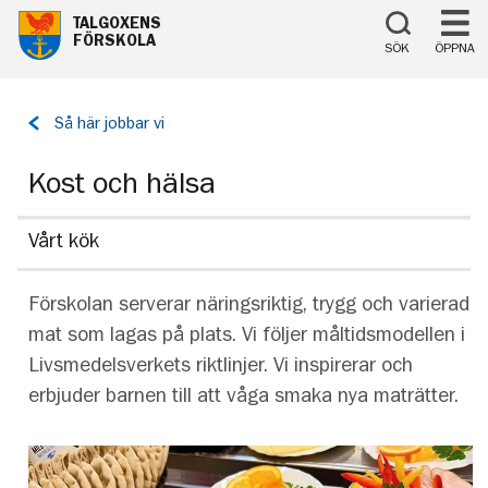
Till innehåll på sidan
TALGOXENS
FÖRSKOLA
SÖK
ÖPPNA
Tillbaka
Så här jobbar vi
till
sidan:
Kost och hälsa
Vårt kök
Förskolan serverar näringsriktig, trygg och varierad
mat som lagas på plats. Vi följer måltidsmodellen i
Livsmedelsverkets riktlinjer. Vi inspirerar och
erbjuder barnen till att våga smaka nya maträtter.